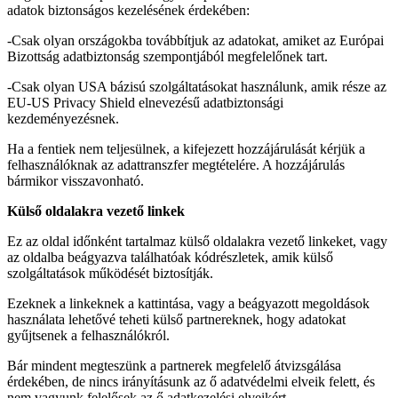
adatok biztonságos kezelésének érdekében:
-Csak olyan országokba továbbítjuk az adatokat, amiket az Európai
Bizottság adatbiztonság szempontjából megfelelőnek tart.
-Csak olyan USA bázisú szolgáltatásokat használunk, amik része az
EU-US Privacy Shield elnevezésű adatbiztonsági
kezdeményezésnek.
Ha a fentiek nem teljesülnek, a kifejezett hozzájárulását kérjük a
felhasználóknak az adattranszfer megtételére. A hozzájárulás
bármikor visszavonható.
Külső oldalakra vezető linkek
Ez az oldal időnként tartalmaz külső oldalakra vezető linkeket, vagy
az oldalba beágyazva találhatóak kódrészletek, amik külső
szolgáltatások működését biztosítják.
Ezeknek a linkeknek a kattintása, vagy a beágyazott megoldások
használata lehetővé teheti külső partnereknek, hogy adatokat
gyűjtsenek a felhasználókról.
Bár mindent megteszünk a partnerek megfelelő átvizsgálása
érdekében, de nincs irányításunk az ő adatvédelmi elveik felett, és
nem vagyunk felelősek az ő adatkezelési elveikért.