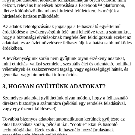
célzott, releváns hirdetések biztosítása a Facebook™ platformon,
illetve különböző dinamikus hirdetési felületeken, és mérjük a
hirdetések hatásos működését.
Az adatok feldolgozásának jogalapja a felhasználó egyértelmű
érdeklődése a tevékenységünk felé, ami lehetővé teszi a számunkra,
hogy a biztonsági elvárásoknak megfelelően feldolgozzuk ezeket az
adatokat, és az üzlet növelésére felhasználjuk a hatásosabb működés
érdekében.
A tevékenységünk során nem gyűjtünk olyan érzékeny adatokat,
mint etnicitás, vallási szemlélet, szexuális élet és orientáció, politikai
vélemények és szakszervezeti tagság, vagy egészségügyi háttér, és
genetikai vagy biometrikai információk.
3, HOGYAN GYŰJTÜNK ADATOKAT?
Személyes adatokat gyűjthetünk olyan módon, hogy a felhasználó
direkten biztosítja a számunkra (például egy rendelés feladásával,
vagy egy üzenet küldésével).
Továbbá bizonyos adatokat automatikusan kerülnek gyűjtésre az
oldal használata során, például ú.n. “cookie”-kkal és hasonló
technológiákkal. Ezek csak a felhasználó hozzájárulásának