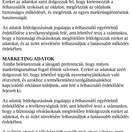
Ezeket az adatokat azért dolgozzuk fel, hogy kielemezzük a
felhasználók szokásait az oldalon, megőrizzük az oldalunk
biztonságos működését, és megértsük az egyes marketingdöntéseink
hasznosságát.
Az adatok feldolgozásának jogalapja a felhasználó egyértelmű
érdeklődése a tevékenységünk felé, ami lehetővé teszi a számunkra,
hogy a biztonsági elvárásoknak megfelelően feldolgozzuk ezeket az
adatokat, és az üzlet növelésére felhasználjuk a hatásosabb működés
érdekében.
MARKETING ADATOK
Amibe beletartoznak a látogató preferenciái, hogy milyen
marketingtartalmat fogad tőlünk szívesen. Ezeket az adatokat azért
dolgozzuk fel, hogy lehetővé tegyük nyereményjátékokon való
részvételt, és azokhoz a termékeinkhez/szolgáltatásainkhoz
kapcsolódó reklámot küldjünk, ami felé a felhasználó érdeklődést
fejezett ki.
Az adatok feldolgozásának jogalapja a felhasználó egyértelmű
érdeklődése a tevékenységünk felé, ami lehetővé teszi a számunkra,
hogy a biztonsági elvárásoknak megfelelően feldolgozzuk ezeket az
adatokat, és az üzlet növelésére felhasználjuk a hatásosabb működés
érdekében.
A gyűjtött adatokat időnként felhasználhatjuk olyan célokra, mint