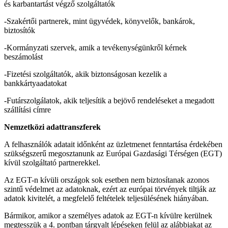
és karbantartást végző szolgáltatók
-Szakértői partnerek, mint ügyvédek, könyvelők, bankárok,
biztosítók
-Kormányzati szervek, amik a tevékenységünkről kérnek
beszámolást
-Fizetési szolgáltatók, akik biztonságosan kezelik a
bankkártyaadatokat
-Futárszolgálatok, akik teljesítik a bejövő rendeléseket a megadott
szállítási címre
Nemzetközi adattranszferek
A felhasználók adatait időnként az üzletmenet fenntartása érdekében
szükségszerű megosztanunk az Európai Gazdasági Térségen (EGT)
kívül szolgáltató partnerekkel.
Az EGT-n kívüli országok sok esetben nem biztosítanak azonos
szintű védelmet az adatoknak, ezért az európai törvények tiltják az
adatok kivitelét, a megfelelő feltételek teljesülésének hiányában.
Bármikor, amikor a személyes adatok az EGT-n kívülre kerülnek
megtesszük a 4. pontban tárgyalt lépéseken felül az alábbiakat az