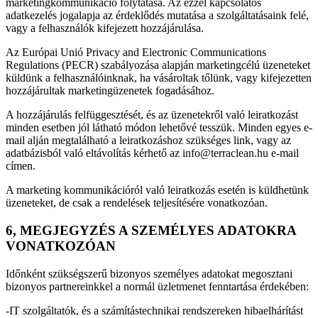
marketingkommunikáció folytatása. Az ezzel kapcsolatos
adatkezelés jogalapja az érdeklődés mutatása a szolgáltatásaink felé,
vagy a felhasználók kifejezett hozzájárulása.
Az Európai Unió Privacy and Electronic Communications
Regulations (PECR) szabályozása alapján marketingcélú üzeneteket
küldünk a felhasználóinknak, ha vásároltak tőlünk, vagy kifejezetten
hozzájárultak marketingüzenetek fogadásához.
A hozzájárulás felfüggesztését, és az üzenetekről való leiratkozást
minden esetben jól látható módon lehetővé tesszük. Minden egyes e-
mail alján megtalálható a leiratkozáshoz szükséges link, vagy az
adatbázisból való eltávolítás kérhető az info@terraclean.hu e-mail
címen.
A marketing kommunikációról való leiratkozás esetén is küldhetünk
üzeneteket, de csak a rendelések teljesítésére vonatkozóan.
6, MEGJEGYZÉS A SZEMÉLYES ADATOKRA
VONATKOZÓAN
Időnként szükségszerű bizonyos személyes adatokat megosztani
bizonyos partnereinkkel a normál üzletmenet fenntartása érdekében:
-IT szolgáltatók, és a számítástechnikai rendszereken hibaelhárítást