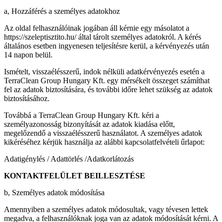
a, Hozzáférés a személyes adatokhoz
Az oldal felhasználóinak jogában áll kérnie egy másolatot a
https://szeleptisztito.hu/ által tárolt személyes adatokról. A kérés
általános esetben ingyenesen teljesítésre kerül, a kérvényezés után
14 napon belül.
Ismételt, visszaélésszerű, indok nélküli adatkérvényezés esetén a
TerraClean Group Hungary Kft. egy mérsékelt összeget számíthat
fel az adatok biztosítására, és további időre lehet szükség az adatok
biztosításához.
Továbbá a TerraClean Group Hungary Kft. kéri a
személyazonosság bizonyítását az adatok kiadása előtt,
megelőzendő a visszaélésszerű használatot. A személyes adatok
kikéréséhez kérjük használja az alábbi kapcsolatfelvételi űrlapot:
Adatigénylés / Adattörlés /Adatkorlátozás
KONTAKTFELÜLET BEILLESZTÉSE
b, Személyes adatok módosítása
Amennyiben a személyes adatok módosultak, vagy tévesen lettek
megadva, a felhasználóknak joga van az adatok módosítását kérni. A