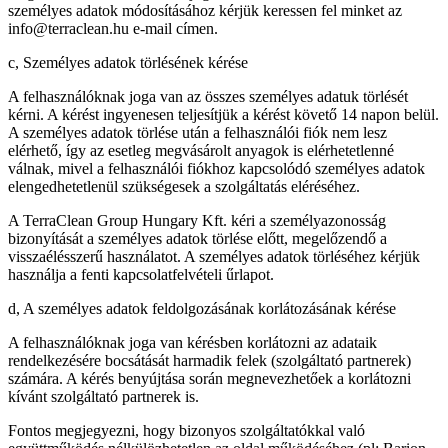
személyes adatok módosításához kérjük keressen fel minket az
info@terraclean.hu e-mail címen.
c, Személyes adatok törlésének kérése
A felhasználóknak joga van az összes személyes adatuk törlését
kérni. A kérést ingyenesen teljesítjük a kérést követő 14 napon belül.
A személyes adatok törlése után a felhasználói fiók nem lesz
elérhető, így az esetleg megvásárolt anyagok is elérhetetlenné
válnak, mivel a felhasználói fiókhoz kapcsolódó személyes adatok
elengedhetetlenül szükségesek a szolgáltatás eléréséhez.
A TerraClean Group Hungary Kft. kéri a személyazonosság
bizonyítását a személyes adatok törlése előtt, megelőzendő a
visszaélésszerű használatot. A személyes adatok törléséhez kérjük
használja a fenti kapcsolatfelvételi űrlapot.
d, A személyes adatok feldolgozásának korlátozásának kérése
A felhasználóknak joga van kérésben korlátozni az adataik
rendelkezésére bocsátását harmadik felek (szolgáltató partnerek)
számára. A kérés benyújtása során megnevezhetőek a korlátozni
kívánt szolgáltató partnerek is.
Fontos megjegyezni, hogy bizonyos szolgáltatókkal való