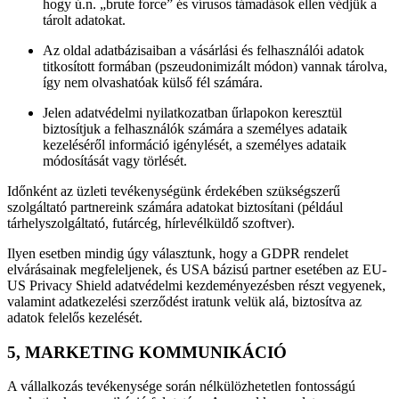
hogy ú.n. „brute force” és vírusos támadások ellen védjük a
tárolt adatokat.
Az oldal adatbázisaiban a vásárlási és felhasználói adatok
titkosított formában (pszeudonimizált módon) vannak tárolva,
így nem olvashatóak külső fél számára.
Jelen adatvédelmi nyilatkozatban űrlapokon keresztül
biztosítjuk a felhasználók számára a személyes adataik
kezeléséről információ igénylését, a személyes adataik
módosítását vagy törlését.
Időnként az üzleti tevékenységünk érdekében szükségszerű
szolgáltató partnereink számára adatokat biztosítani (például
tárhelyszolgáltató, futárcég, hírlevélküldő szoftver).
Ilyen esetben mindig úgy választunk, hogy a GDPR rendelet
elvárásainak megfeleljenek, és USA bázisú partner esetében az EU-
US Privacy Shield adatvédelmi kezdeményezésben részt vegyenek,
valamint adatkezelési szerződést iratunk velük alá, biztosítva az
adatok felelős kezelését.
5, MARKETING KOMMUNIKÁCIÓ
A vállalkozás tevékenysége során nélkülözhetetlen fontosságú