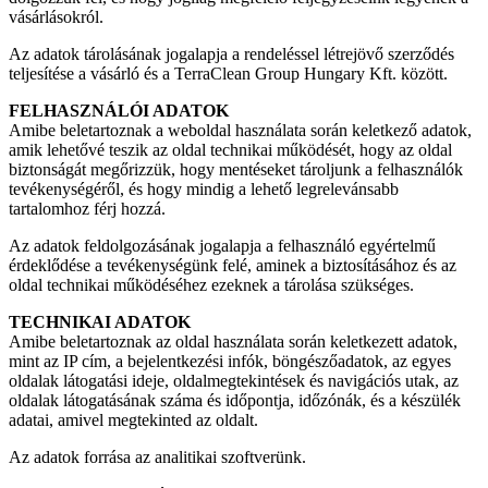
vásárlásokról.
Az adatok tárolásának jogalapja a rendeléssel létrejövő szerződés
teljesítése a vásárló és a TerraClean Group Hungary Kft. között.
FELHASZNÁLÓI ADATOK
Amibe beletartoznak a weboldal használata során keletkező adatok,
amik lehetővé teszik az oldal technikai működését, hogy az oldal
biztonságát megőrizzük, hogy mentéseket tároljunk a felhasználók
tevékenységéről, és hogy mindig a lehető legrelevánsabb
tartalomhoz férj hozzá.
Az adatok feldolgozásának jogalapja a felhasználó egyértelmű
érdeklődése a tevékenységünk felé, aminek a biztosításához és az
oldal technikai működéséhez ezeknek a tárolása szükséges.
TECHNIKAI ADATOK
Amibe beletartoznak az oldal használata során keletkezett adatok,
mint az IP cím, a bejelentkezési infók, böngészőadatok, az egyes
oldalak látogatási ideje, oldalmegtekintések és navigációs utak, az
oldalak látogatásának száma és időpontja, időzónák, és a készülék
adatai, amivel megtekinted az oldalt.
Az adatok forrása az analitikai szoftverünk.