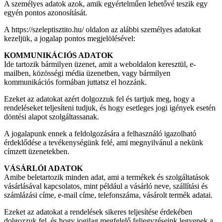
A személyes adatok azok, amik egyértelműen lehetővé teszik egy
egyén pontos azonosítását.
A https://szeleptisztito.hu/ oldalon az alábbi személyes adatokat
kezeljük, a jogalap pontos megjelölésével:
KOMMUNIKÁCIÓS ADATOK
Ide tartozik bármilyen üzenet, amit a weboldalon keresztül, e-
mailben, közösségi média üzenetben, vagy bármilyen
kommunikációs formában juttatsz el hozzánk.
Ezeket az adatokat azért dolgozzuk fel és tartjuk meg, hogy a
rendeléseket teljesíteni tudjuk, és hogy esetleges jogi igények esetén
döntési alapot szolgáltassanak.
A jogalapunk ennek a feldolgozására a felhasználó igazolható
érdeklődése a tevékenységünk felé, ami megnyilvánul a nekünk
címzett üzenetekben.
VÁSÁRLÓI ADATOK
Amibe beletartozik minden adat, ami a termékek és szolgáltatások
vásárlásával kapcsolatos, mint például a vásárló neve, szállítási és
számlázási címe, e-mail címe, telefonszáma, vásárolt termék adatai.
Ezeket az adatokat a rendelések sikeres teljesítése érdekében
dolgozzuk fel, és hogy jogilag megfelelő feljegyzéseink legyenek a