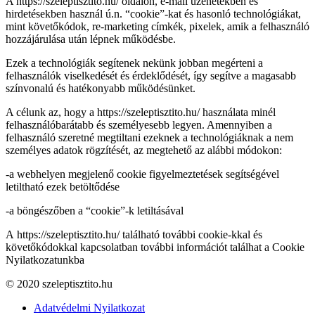
A https://szeleptisztito.hu/ oldalon, e-mail üzenetekben és
hirdetésekben használ ú.n. “cookie”-kat és hasonló technológiákat,
mint követőkódok, re-marketing címkék, pixelek, amik a felhasználó
hozzájárulása után lépnek működésbe.
Ezek a technológiák segítenek nekünk jobban megérteni a
felhasználók viselkedését és érdeklődését, így segítve a magasabb
színvonalú és hatékonyabb működésünket.
A célunk az, hogy a https://szeleptisztito.hu/ használata minél
felhasználóbarátabb és személyesebb legyen. Amennyiben a
felhasználó szeretné megtiltani ezeknek a technológiáknak a nem
személyes adatok rögzítését, az megtehető az alábbi módokon:
-a webhelyen megjelenő cookie figyelmeztetések segítségével
letiltható ezek betöltődése
-a böngészőben a “cookie”-k letiltásával
A https://szeleptisztito.hu/ található további cookie-kkal és
követőkódokkal kapcsolatban további információt találhat a Cookie
Nyilatkozatunkba
© 2020 szeleptisztito.hu
Adatvédelmi Nyilatkozat