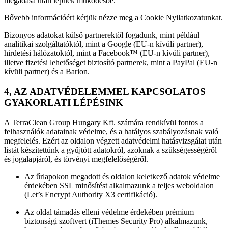
megadása után lépnek működésbe.
Bővebb információért kérjük nézze meg a Cookie Nyilatkozatunkat.
Bizonyos adatokat külső partnerektől fogadunk, mint például
analitikai szolgáltatóktól, mint a Google (EU-n kívüli partner),
hirdetési hálózatoktól, mint a Facebook™ (EU-n kívüli partner),
illetve fizetési lehetőséget biztosító partnerek, mint a PayPal (EU-n
kívüli partner) és a Barion.
4, AZ ADATVÉDELEMMEL KAPCSOLATOS
GYAKORLATI LÉPÉSINK
A TerraClean Group Hungary Kft. számára rendkívül fontos a
felhasználók adatainak védelme, és a hatályos szabályozásnak való
megfelelés. Ezért az oldalon végzett adatvédelmi hatásvizsgálat után
listát készítettünk a gyűjtött adatokról, azoknak a szükségességéről
és jogalapjáról, és törvényi megfelelőségéről.
Az űrlapokon megadott és oldalon keletkező adatok védelme
érdekében SSL minősítést alkalmazunk a teljes weboldalon
(Let’s Encrypt Authority X3 certifikáció).
Az oldal támadás elleni védelme érdekében prémium
biztonsági szoftvert (iThemes Security Pro) alkalmazunk,