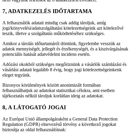
7, ADATKEZELÉS IDŐTARTAMA
A felhasználók adatait mindig csak addig tároljuk, amíg
jogi/könyvelési/adatszolgáltatási kötelezettségeink azt kötelezővé
teszik, illetve a szolgáltatás működtetéséhez szükséges.
Amikor a tárolás időtartamáról döntünk, figyelembe vesszük az
adatok mennyiségét, jellegét és érzékenységét, és a kiszivárgásának
potenciális hatását adatvédelmi incidens esetén.
Adózási okokból szükséges megőriznünk a vásárlók számlázási és
vásárlási adatait legalább 8 évig, hogy jogi kötelezettségeinkenk
eleget tegyünk.
Bizonyos körülmények között anonimizált formában
felhasználhatjuk az adatokat statisztikai célokra, ami esetben
tájékoztatás nélkül tároljuk korlátlan ideig az adatokat.
8, A LÁTOGATÓ JOGAI
Az Európai Unió állampolgáraként a General Data Protection
Regulation (GDPR) elnevezésű törvény a következő jogokat
biztosítja az oldal felhasználóinak: