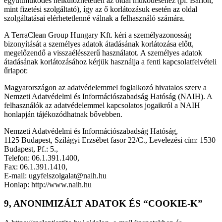
együttműködés nélkülözhetetlen az oldal működéséhez (pl: Barion,
mint fizetési szolgáltató), így az ő korlátozásuk esetén az oldal
szolgáltatásai elérhetetlenné válnak a felhasználó számára.
A TerraClean Group Hungary Kft. kéri a személyazonosság
bizonyítását a személyes adatok átadásának korlátozása előtt,
megelőzendő a visszaélésszerű használatot. A személyes adatok
átadásának korlátozásához kérjük használja a fenti kapcsolatfelvételi
űrlapot:
Magyarországon az adatvédelemmel foglalkozó hivatalos szerv a
Nemzeti Adatvédelmi és Információszabadság Hatóság (NAIH). A
felhasználók az adatvédelemmel kapcsolatos jogaikról a NAIH
honlapján tájékozódhatnak bővebben.
Nemzeti Adatvédelmi és Információszabadság Hatóság,
1125 Budapest, Szilágyi Erzsébet fasor 22/C., Levelezési cím: 1530
Budapest, Pf.: 5.,
Telefon: 06.1.391.1400,
Fax: 06.1.391.1410,
E-mail: ugyfelszolgalat@naih.hu
Honlap: http://www.naih.hu
9, ANONIMIZÁLT ADATOK ÉS “COOKIE-K”