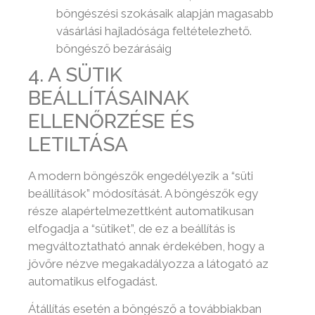
böngészési szokásaik alapján magasabb
vásárlási hajladósága feltételezhető.
böngésző bezárásáig
4. A SÜTIK
BEÁLLÍTÁSAINAK
ELLENŐRZÉSE ÉS
LETILTÁSA
A modern böngészők engedélyezik a “süti
beállítások” módosítását. A böngészők egy
része alapértelmezettként automatikusan
elfogadja a “sütiket”, de ez a beállítás is
megváltoztatható annak érdekében, hogy a
jövőre nézve megakadályozza a látogató az
automatikus elfogadást.
Átállítás esetén a böngésző a továbbiakban