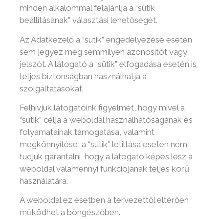
minden alkalommal felajánlja a “sütik
beállításának” választási lehetőségét.
Az Adatkezelő a “sütik” engedélyezése esetén
sem jegyez meg semmilyen azonosítót vagy
jelszót. A látogató a “sütik” elfogadása esetén is
teljes biztonságban használhatja a
szolgáltatásokat.
Felhívjuk látogatóink figyelmét, hogy mivel a
“sütik” célja a weboldal használhatóságának és
folyamatainak támogatása, valamint
megkönnyítése, a “sütik” letiltása esetén nem
tudjuk garantálni, hogy a látogató képes lesz a
weboldal valamennyi funkciójának teljes körű
használatára.
A weboldal ez esetben a tervezettől eltérően
működhet a böngészőben.