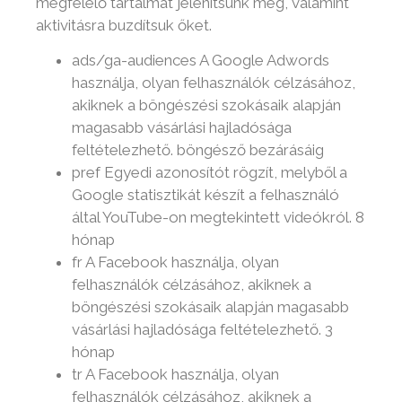
megfelelő tartalmat jelenítsünk meg, valamint
aktivitásra buzdítsuk őket.
ads/ga-audiences A Google Adwords
használja, olyan felhasználók célzásához,
akiknek a böngészési szokásaik alapján
magasabb vásárlási hajladósága
feltételezhető. böngésző bezárásáig
pref Egyedi azonosítót rögzít, melyből a
Google statisztikát készít a felhasználó
által YouTube-on megtekintett videókról. 8
hónap
fr A Facebook használja, olyan
felhasználók célzásához, akiknek a
böngészési szokásaik alapján magasabb
vásárlási hajladósága feltételezhető. 3
hónap
tr A Facebook használja, olyan
felhasználók célzásához, akiknek a