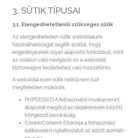
3. SÜTIK TÍPUSAI
3.1. Elengedhetetlenül szükséges sütik
Az elengedhetetlen sütik weboldalunk
használhatóságát segítik azáltal, hogy
engedélyeznek olyan alapvető funkciókat, mint
az oldalon való navigáció és a weboldal
biztonságos területeihez való hozzáférés.
A weboldal ezen sütik nélkül nem tud
megfelelően működni.
PHPSESSID A felhasználói munkamenet
állapotát megőrzi az oldalkérések között.
böngésző bezárásáig
CookieConsent Eltárolja a felhasználó
sütikezelési nyilatkozatát az adott domain-
en. 1 év