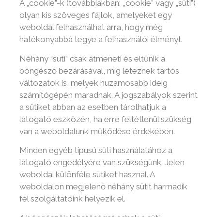
A „cookie”-k (továbbiakban: „cookie” vagy „süti”)
olyan kis szöveges fájlok, amelyeket egy
weboldal felhasználhat arra, hogy még
hatékonyabbá tegye a felhasználói élményt.
Néhány “süti” csak átmeneti és eltűnik a
böngésző bezárásával, míg léteznek tartós
változatok is, melyek huzamosabb ideig
számítógépén maradnak. A jogszabályok szerint
a sütiket abban az esetben tárolhatjuk a
látogató eszközén, ha erre feltétlenül szükség
van a weboldalunk működése érdekében.
Minden egyéb típusú süti használatához a
látogató engedélyére van szükségünk. Jelen
weboldal különféle sütiket használ. A
weboldalon megjelenő néhány sütit harmadik
fél szolgáltatóink helyezik el.