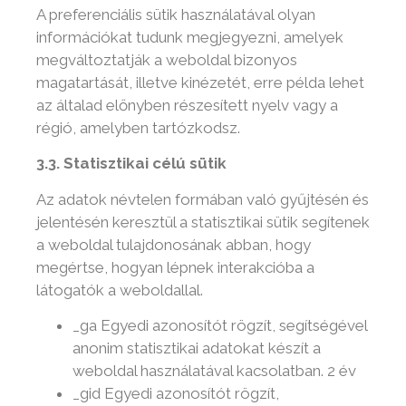
A preferenciális sütik használatával olyan
információkat tudunk megjegyezni, amelyek
megváltoztatják a weboldal bizonyos
magatartását, illetve kinézetét, erre példa lehet
az általad előnyben részesített nyelv vagy a
régió, amelyben tartózkodsz.
3.3. Statisztikai célú sütik
Az adatok névtelen formában való gyűjtésén és
jelentésén keresztül a statisztikai sütik segítenek
a weboldal tulajdonosának abban, hogy
megértse, hogyan lépnek interakcióba a
látogatók a weboldallal.
_ga Egyedi azonosítót rögzít, segítségével
anonim statisztikai adatokat készít a
weboldal használatával kacsolatban. 2 év
_gid Egyedi azonosítót rögzít,